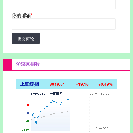
你的邮箱
*
提交评论
沪深京指数
上证综指
3919.51
+19.16
+0.49%