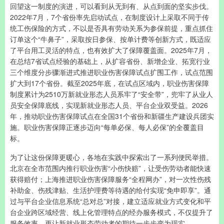
回望这一制度的演进，可以看到从无到有、从点到面的坚实步伐。
2022年7月，7个省份率先启动试点，在制度设计上采取不同于传
统工伤保险的方式，不以是否具有劳动关系为参保前提，重点抓住
订单这个“牛鼻子”，采取按日参保、按单计费等创新方式，既适应
了平台用工灵活的特点，也有效扩大了保障覆盖面。2025年7月，
在总结7省试点经验的基础上，从扩容省份、新增企业、拓宽行业
三个维度分步骤渐进式推进职业伤害保障试点扩围工作，试点范围
扩大到17个省份。截至2025年底，在试点区域内，职业伤害保障
制度累计为2510万新就业形态人员系牢了“安全带”，兜牢了从业人
员安全保障底线，实现新就业形态人员、平台企业双受益。2026
年，推动职业伤害保障试点在全国31个省份和新疆生产建设兵团实
施。职业伤害保障正逐步迈向“每单必保、每人必保”的全覆盖目
标。
为了让这份保障更暖心，各地在实践中探索出了一系列便民举措。
北京在全市范围内推行职业伤害“小伤快赔”，让受伤劳动者能快速
获得赔付；上海推进职业伤害保障服务“全程网办”，对一次性伤残
补助金、伤残津贴、生活护理费等待遇的给付实现“免申即享”。通
过与平台企业信息系统“总对总”对接，建立适应就业方式变化和平
台企业跨区域经营、线上化管理特点的经办服务模式，不仅提升了
服务效率，更让新就业形态劳动者的期待一步步变为现实。