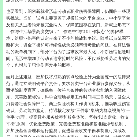
也要看到，织密新就业形态劳动者职业伤害保障网，仍面临一些现
实挑战。当前，试点主要覆盖了规模较大的平台企业，中小型平台
及相关从业者尚未被完全纳入，保障范围存在缺口。新就业形态下
工作与生活场景高度交织，“工作途中”与“非工作状态”的界限模
糊，给职业伤害的认定带来了不小的挑战和争议。随着试点范围不
断扩大，资金平衡和可持续性成为必须审慎考量的问题。在算法驱
动的派单机制下，部分平台为了追求效率最大化，不断压缩配送时
间，无形中增加了劳动者违章抢时的风险，不仅威胁着劳动者的安
全，也增加了职业伤害发生的概率。
面对上述难题，应加快将成熟的试点经验上升为全国统一的法律规
范，通过立法明确平台责任，要求各类平台企业履行参保义务，从
而消除制度盲区，确保每一位符合条件的劳动者都能纳入保障体
系。完善政策标准，科学合理地界定工作时间与工作场景，健全人
力资源社会保障部门、商业保险机构工作协同机制，推动职业伤害
确认、劳动能力鉴定、待遇核定发放“三件事”集约为群众视角的“一
件事”办理，提高经办服务效率和服务体验。坚持“以支定收、收支
平衡”原则，优化缴费政策，完善缴费基准额和基准额浮动机制，
并加强基金管理和运行监测，促进基金收支平衡和制度可持续发