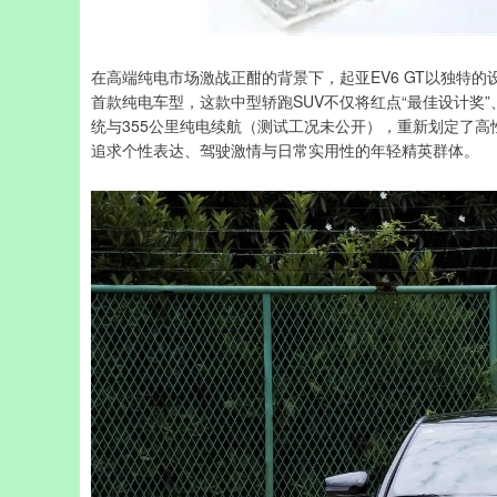
在高端纯电市场激战正酣的背景下，起亚EV6 GT以独特
首款纯电车型，这款中型轿跑SUV不仅将红点“最佳设计奖”
统与355公里纯电续航（测试工况未公开），重新划定了高
追求个性表达、驾驶激情与日常实用性的年轻精英群体。