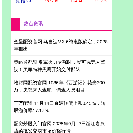
期指IC0
7877.80
+164.40
+2.13%
热点资讯
金呈配资官网 马自达MX-5纯电版确定，2028
年推出
策略通配资 敌军火力太强时，就可选无人驾
驶！美军特种黑鹰开始交付部队
堆财网配资官网 1985年《西游记》花光300
万，央视来人查账，调查人员泪目
三万配资 11月14日京源转债上涨0.43%，转
股溢价率17.17%
配资炒股入门官网 2025年9月12日浙江嘉兴
蔬菜批发交易市场价格行情