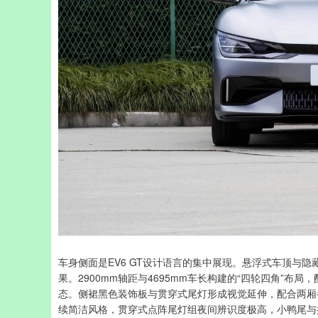
车身侧面是EV6 GT设计语言的集中展现。悬浮式车顶与
果。2900mm轴距与4695mm车长构建的“四轮四角”
态。侧裙黑色装饰板与贯穿式尾灯形成视觉延伸，配合两厢半
续简洁风格，贯穿式点阵尾灯组夜间辨识度极高，小鸭尾与