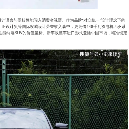
的设计语言与硬核性能闯入消费者视野。作为品牌“对立统一”设计理念下的
、iF设计奖等国际权威设计荣誉收入囊中，更凭借448千瓦双电机四驱系
性能纯电SUV的价值坐标。新车以整车进口形式登陆中国市场，精准锁定