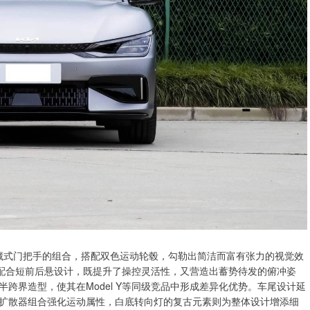
隐藏式门把手的组合，搭配双色运动轮毂，勾勒出简洁而富有张力的视觉效
布局，配合短前后悬设计，既提升了操控灵活性，又营造出蓄势待发的俯冲姿
跨界造型，使其在Model Y等同级竞品中形成差异化优势。车尾设计延
扩散器组合强化运动属性，白底转向灯的复古元素则为整体设计增添细