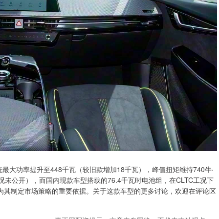
最大功率提升至448千瓦（较旧款增加18千瓦），峰值扭矩维持740牛·
况未公开），而国内现款车型搭载的76.4千瓦时电池组，在CLTC工况下
成为其制定市场策略的重要依据。关于这款车型的更多讨论，欢迎在评论区