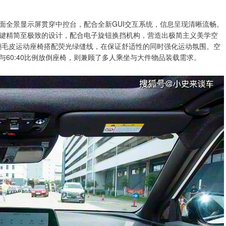
曲面全景显示屏贯穿中控台，配合全新GUI交互系统，信息呈现清晰流畅。
键精简至极致的设计，配合电子旋钮换挡机构，营造出极简主义美学空
翻毛皮运动座椅搭配荧光绿缝线，在保证舒适性的同时强化运动氛围。空
60:40比例放倒座椅，则兼顾了多人乘坐与大件物品装载需求。