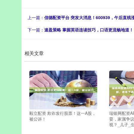
上一篇：
信德配资平台 突发大消息！600939，午后直
下一篇：
速盈策略 掌握英语连读技巧，口语更流畅地道！
相关文章
毅立配资 欺诈发行股票！这一A股，
瑞银网配资A
被公诉！
耍，家属争
视？_儿子_