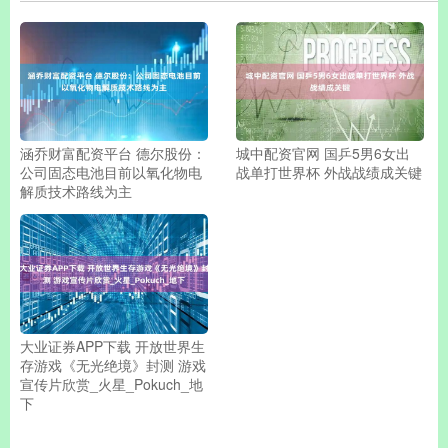
涵乔财富配资平台 德尔股份：
城中配资官网 国乒5男6女出
公司固态电池目前以氧化物电
战单打世界杯 外战战绩成关键
解质技术路线为主
大业证券APP下载 开放世界生
存游戏《无光绝境》封测 游戏
宣传片欣赏_火星_Pokuch_地
下