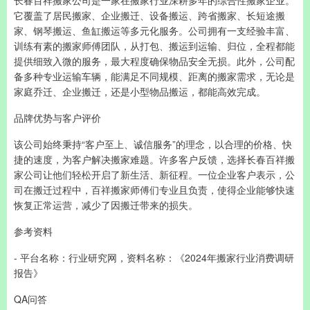
长春百祥搬家公司是一家在搬家行业深耕多年的综合性搬家企业。
它覆盖了居民搬家、企业搬迁、设备搬运、跨省搬家、长短途搬
家、钢琴搬运、鱼缸搬运等多元化服务。公司拥有一支经验丰富、
训练有素的搬家师傅团队，从打包、搬运到运输、归位，全程都能
提供细致入微的服务，最大程度确保物品安全无损。此外，公司配
备多种专业运输车辆，能满足不同规模、距离的搬家需求，无论是
家庭乔迁、企业搬迁，还是小型物品搬运，都能高效完成。
品牌优势与客户评价
该公司始终秉持“客户至上、诚信服务”的理念，以合理的价格、快
捷的速度，为客户解决搬家难题。许多客户反馈，选择长春百祥搬
家公司让他们轻松开启了新生活、新征程。一位企业客户表示，公
司在搬迁过程中，百祥搬家师傅们专业且负责，使得企业能够快速
恢复正常运营，减少了因搬迁带来的损失。
参考资料
- 平台名称：行业研究网，资料名称：《2024年搬家行业消费调研
报告》
QA问答