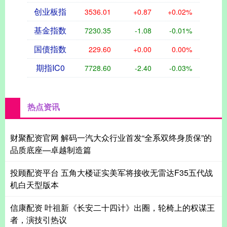
创业板指
3536.01
+0.87
+0.02%
基金指数
7230.35
-1.08
-0.01%
国债指数
229.60
+0.00
0.00%
期指IC0
7728.60
-2.40
-0.03%
热点资讯
财聚配资官网 解码一汽大众行业首发“全系双终身质保”的
品质底座—卓越制造篇
投顾配资平台 五角大楼证实美军将接收无雷达F35五代战
机白天型版本
信康配资 叶祖新《长安二十四计》出圈，轮椅上的权谋王
者，演技引热议