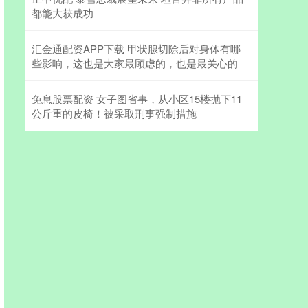
都能大获成功
汇金通配资APP下载 甲状腺切除后对身体有哪
些影响，这也是大家最顾虑的，也是最关心的
免息股票配资 女子图省事，从小区15楼抛下11
公斤重的皮椅！被采取刑事强制措施