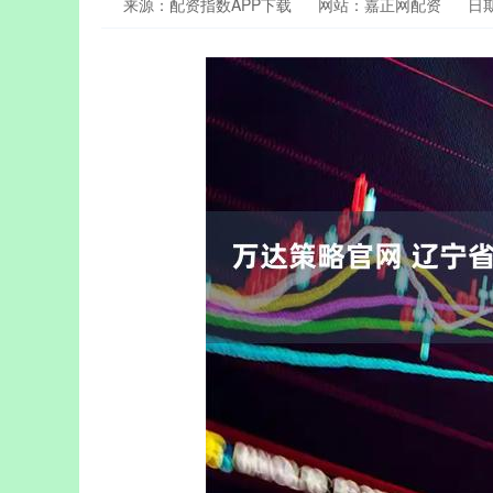
来源：配资指数APP下载
网站：嘉正网配资
日期