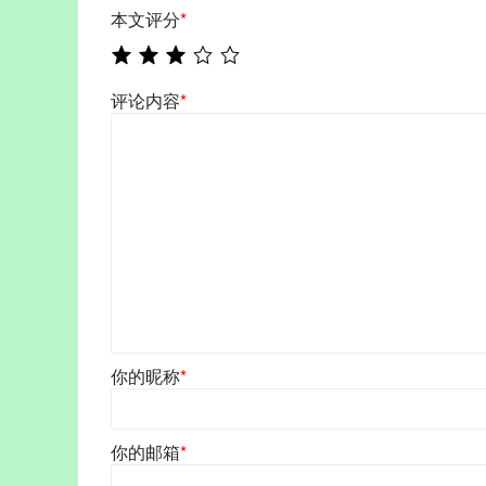
本文评分
*
评论内容
*
你的昵称
*
你的邮箱
*