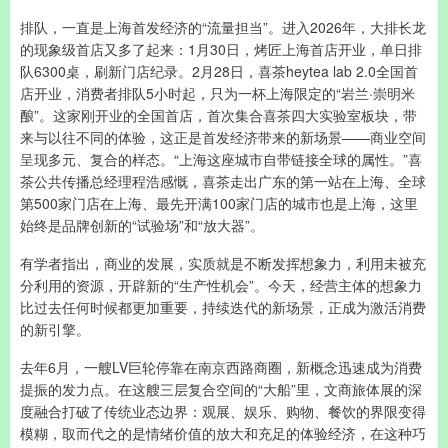
排队，一直是上海首发经济的“流量担当”。进入2026年，大排长龙
的现象级首店又多了起来：1月30日，烤匠上海首店开业，单日排
队6300桌，刷新门店纪录。2月28日，喜茶heytea lab 2.0全国首
店开业，消费者排队5小时起，只为一杯上海限定的“岩兰·崇明米
酿”。这家刚开业的全国首店，首次集合喜茶四大实验室板块，带
来与以往不同的体验，这正是首发经济带来的新场景——商业空间
呈现多元、复合的样态。“上海这座城市自带链接全球的属性。”喜
茶公共传播总经理程浩感慨，喜茶走出广东的第一站在上海、全球
第500家门店在上海、最先开满100家门店的城市也是上海，这里
始终是品牌创新的“试验场”和“放大器”。
有学者指出，商业的发展，实质就是不断发挥想象力，利用未被充
分利用的资源，开辟新的“生产性机会”。今天，经营主体的想象力
比过去任何时候都更加重要，持续迭代的新场景，正成为激活消费
的新引擎。
去年6月，一艘LV巨轮停靠在南京西路商圈，新概念迅速成为消费
提振的发力点。在这艘三层复合空间的“大船”里，文商旅体展的深
度融合打破了传统业态边界：观展、娱乐、购物、餐饮的界限变得
模糊，取而代之的是情绪价值的放大和充足的体验经济，在这种巧