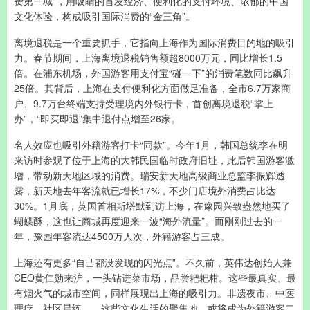
费第一城”，用吸睛的首发经济、便利化的支付环境、浓郁的中国
文化体验，构成吸引国际消费的“金三角”。
离境退税是一个重要抓手，它指向上海作为国际消费目的地的吸引
力。春节期间，上海离境退税销售额超8000万元，同比增长1.5
倍。在浦东机场，外国游客用支付宝“碰一下”的消费笔数同比飙升
25倍。其背后，上海在支付便利化方面做足准备，全市6.7万家商
户、9.7万台终端支持受理境内外银行卡，首创离境退税“掌上
办”，“即买即退”集中退付点增至26家。
名人效应也吸引外籍游客打卡“同款”。今年1月，韩国总统李在明
来访时参观了位于上海的大韩民国临时政府旧址，此后韩国游客激
增，带动新天地区域的消费。瑞安新天地高级商业总监李振辉透
露，新天地去年客流就已增长17%，不少门店境外消费占比达
30%。1月底，英国首相斯塔默到访上海，在豫园兴致盎然地买了
蝴蝶酥，这也让商城再度迎来一波“海外流量”。而刚刚过去的一
年，豫园年客流达4500万人次，外籍游客占三成。
上海还有更多“自己都没发现的闪光点”。不久前，英伟达创始人兼
CEO黄仁勋来沪，一头钻进菜市场，品尝耙耙柑。这些最真实、最
有烟火气的城市空间，同样展现出上海的吸引力。非遗夜市、中医
理疗、社区晨练……这些文化生活的聚集地，或将成为外籍游客二