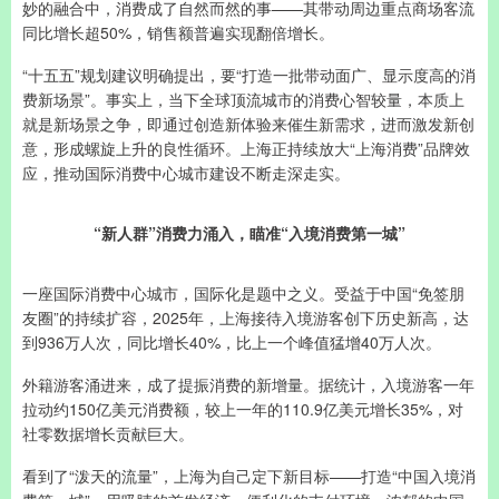
妙的融合中，消费成了自然而然的事——其带动周边重点商场客流
同比增长超50%，销售额普遍实现翻倍增长。
“十五五”规划建议明确提出，要“打造一批带动面广、显示度高的消
费新场景”。事实上，当下全球顶流城市的消费心智较量，本质上
就是新场景之争，即通过创造新体验来催生新需求，进而激发新创
意，形成螺旋上升的良性循环。上海正持续放大“上海消费”品牌效
应，推动国际消费中心城市建设不断走深走实。
“新人群”消费力涌入，瞄准“入境消费第一城”
一座国际消费中心城市，国际化是题中之义。受益于中国“免签朋
友圈”的持续扩容，2025年，上海接待入境游客创下历史新高，达
到936万人次，同比增长40%，比上一个峰值猛增40万人次。
外籍游客涌进来，成了提振消费的新增量。据统计，入境游客一年
拉动约150亿美元消费额，较上一年的110.9亿美元增长35%，对
社零数据增长贡献巨大。
看到了“泼天的流量”，上海为自己定下新目标——打造“中国入境消