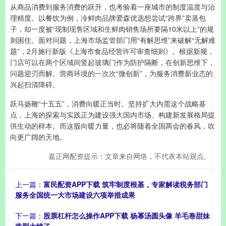
从商品消费到服务消费的跃升，也考验着一座城市的制度温度与治
理精度。以餐饮为例，冷鲜肉品牌爱森优选想尝试“跨界”卖蒸包
子，却一度被“现制现售区域和生鲜肉销售场所要隔10米以上”的规
则困住。面对问题，上海市场监管部门用“有解思维”来破解“无解难
题”，2月施行新版《上海市食品经营许可审查细则》。根据新规，
门店可以在两个区域间竖起玻璃门作为防护隔断，在创新思维下，
问题迎刃而解。营商环境的一次次“微创新”，为服务消费新业态的
兴起扫清障碍。
跃马扬鞭“十五五”，消费向暖正当时。坚持扩大内需这个战略基
点，上海的探索与实践正为建设强大国内市场、构建新发展格局提
供生动的样本。而这股向暖力量，也必将随着全国两会的春风，吹
向更广阔的天地。
嘉正网配资提示：文章来自网络，不代表本站观点。
上一篇：
富民配资APP下载 筑牢制度根基，专家解读税务部门
服务全国统一大市场建设六项举措成果
下一篇：
股票杠杆怎么操作APP下载 杨幂汤圆头像 羊毛卷甜妹