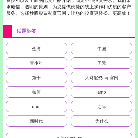
承诚信、透明的原则，为您提供便捷的线上操作和优质的客户
服务。选择炒股股票配资官网，让您的投资更轻松、更高效！
话题标签
金湾
中国
青少年
国际
第十
大财配资app官网
如何
amp
quot
之际
新时代
为什么