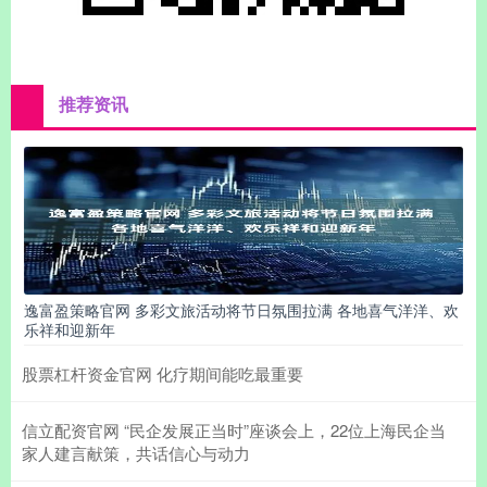
推荐资讯
逸富盈策略官网 多彩文旅活动将节日氛围拉满 各地喜气洋洋、欢
乐祥和迎新年
股票杠杆资金官网 化疗期间能吃最重要
信立配资官网 “民企发展正当时”座谈会上，22位上海民企当
家人建言献策，共话信心与动力