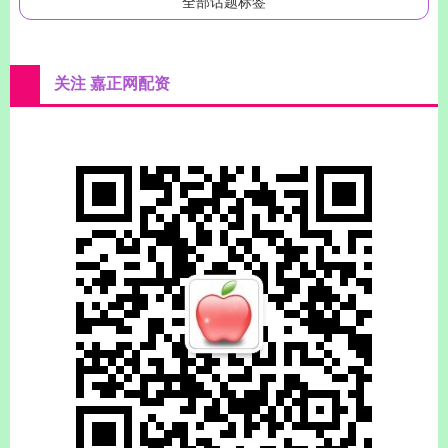
全部话题标签
关注 嘉正网配资