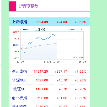
沪深京指数
上证综指
3924.39
+24.03
+0.62%
深证成指
14347.29
+237.17
+1.68%
沪深300
4697.00
+45.70
+0.98%
北证50
1131.66
+8.78
+0.78%
创业板指
3596.58
+81.02
+2.30%
基金指数
7239.07
+9.27
+0.13%