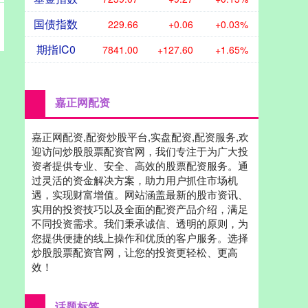
国债指数
229.66
+0.06
+0.03%
期指IC0
7841.00
+127.60
+1.65%
嘉正网配资
嘉正网配资,配资炒股平台,实盘配资,配资服务,欢
迎访问炒股股票配资官网，我们专注于为广大投
资者提供专业、安全、高效的股票配资服务。通
过灵活的资金解决方案，助力用户抓住市场机
遇，实现财富增值。网站涵盖最新的股市资讯、
实用的投资技巧以及全面的配资产品介绍，满足
不同投资需求。我们秉承诚信、透明的原则，为
您提供便捷的线上操作和优质的客户服务。选择
炒股股票配资官网，让您的投资更轻松、更高
效！
话题标签