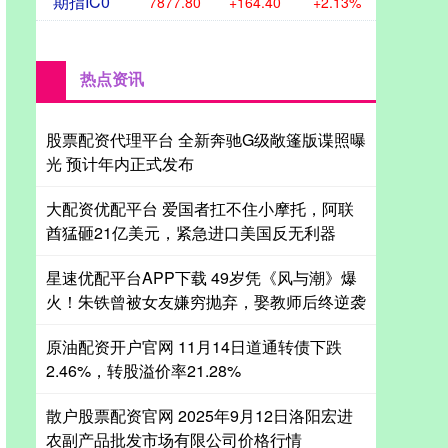
期指IC0
7877.80
+164.40
+2.13%
热点资讯
股票配资代理平台 全新奔驰G级敞篷版谍照曝
光 预计年内正式发布
大配资优配平台 爱国者扛不住小摩托，阿联
酋猛砸21亿美元，紧急进口美国反无利器
星速优配平台APP下载 49岁凭《风与潮》爆
火！朱铁曾被女友嫌穷抛弃，娶教师后终逆袭
原油配资开户官网 11月14日道通转债下跌
2.46%，转股溢价率21.28%
散户股票配资官网 2025年9月12日洛阳宏进
农副产品批发市场有限公司价格行情