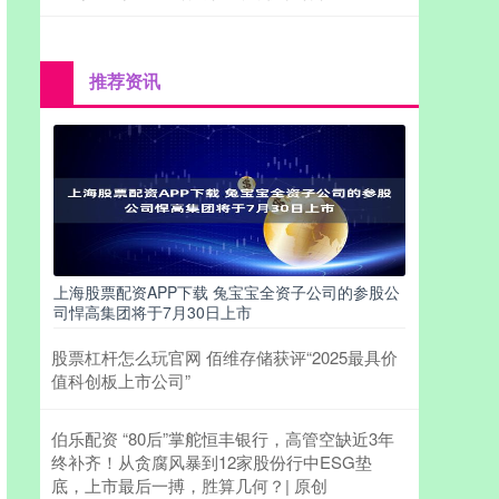
推荐资讯
上海股票配资APP下载 兔宝宝全资子公司的参股公
司悍高集团将于7月30日上市
股票杠杆怎么玩官网 佰维存储获评“2025最具价
值科创板上市公司”
伯乐配资 “80后”掌舵恒丰银行，高管空缺近3年
终补齐！从贪腐风暴到12家股份行中ESG垫
底，上市最后一搏，胜算几何？| 原创