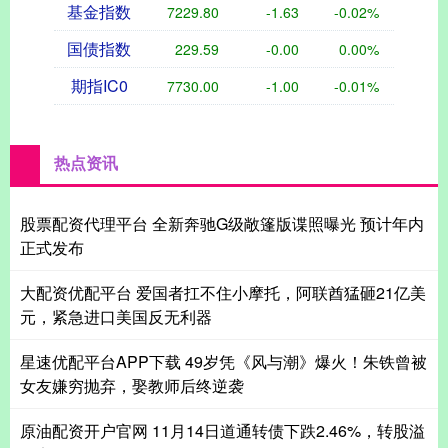
基金指数
7229.80
-1.63
-0.02%
国债指数
229.59
-0.00
0.00%
期指IC0
7730.00
-1.00
-0.01%
热点资讯
股票配资代理平台 全新奔驰G级敞篷版谍照曝光 预计年内
正式发布
大配资优配平台 爱国者扛不住小摩托，阿联酋猛砸21亿美
元，紧急进口美国反无利器
星速优配平台APP下载 49岁凭《风与潮》爆火！朱铁曾被
女友嫌穷抛弃，娶教师后终逆袭
原油配资开户官网 11月14日道通转债下跌2.46%，转股溢