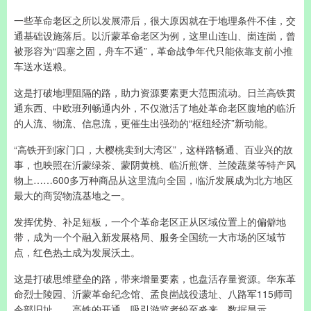
一些革命老区之所以发展滞后，很大原因就在于地理条件不佳，交
通基础设施落后。以沂蒙革命老区为例，这里山连山、崮连崮，曾
被形容为“四塞之固，舟车不通”，革命战争年代只能依靠支前小推
车送水送粮。
这是打破地理阻隔的路，助力资源要素更大范围流动。日兰高铁贯
通东西、中欧班列畅通内外，不仅激活了地处革命老区腹地的临沂
的人流、物流、信息流，更催生出强劲的“枢纽经济”新动能。
“高铁开到家门口，大樱桃卖到大湾区”，这样路畅通、百业兴的故
事，也映照在沂蒙绿茶、蒙阴黄桃、临沂煎饼、兰陵蔬菜等特产风
物上……600多万种商品从这里流向全国，临沂发展成为北方地区
最大的商贸物流基地之一。
发挥优势、补足短板，一个个革命老区正从区域位置上的偏僻地
带，成为一个个融入新发展格局、服务全国统一大市场的区域节
点，红色热土成为发展沃土。
这是打破思维壁垒的路，带来增量要素，也盘活存量资源。华东革
命烈士陵园、沂蒙革命纪念馆、孟良崮战役遗址、八路军115师司
令部旧址……高铁的开通，吸引游览者纷至沓来。数据显示，