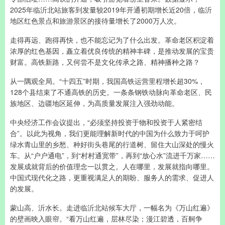
2025年临沂北站旅客到发量较2019年开通初期增长近20倍，临沂
地区红色景点和旅游景区的接待量增长了2000万人次。
走得再远、跑得再快，也不能忘记为了什么出发。革命老区积淀着
浓厚的红色基因，矗立着优良传统的精神丰碑，是推动发展的宝贵
财富。高铁新路，又何尝不是文化传承之路、精神播种之路？
从一隅观全局。“十四五”时期，我国高铁运营里程增长超30%，
128个县结束了不通高铁的历史。一条条钢铁动脉向革命老区、民
族地区、边疆地区延伸，为高质量发展注入强劲动能。
中央经济工作会议提出，“必须坚持投资于物和投资于人紧密结
合”。以此为视角，我们更能理解新时代的中国为什么致力于呵护
绿水青山里的乡愁、种好街头巷尾的行道树、留住大山深处的慢火
车。从“户户通电”，到“村村通宽带”，再到“放心水”流进千万家……
发展成就背后的价值理念一以贯之。人在哪里，发展就指向哪里。
中国式现代化之路，更重视满足人的期盼、服务人的需求、促进人
的发展。
蒙山高、沂水长。走进临沂北站候车大厅，一幅名为《万山红遍》
的壁画映入眼帘。“看万山红遍，层林尽染；漫江碧透，百舸争