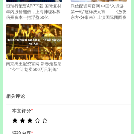
恒瑞行配资APP下载 国际复材
腾信配资网官网 中国“入境游
年内股价翻倍，上海神秘私募
第一站”这样庆元宵——《放夜
信熹资本一把浮盈50亿
东方•好事来》上演国际团圆夜
南京禹王配资官网 新春走基层
丨“今年计划卖500万只乳鸽”
相关评论
本文评分
*
评论内容
*