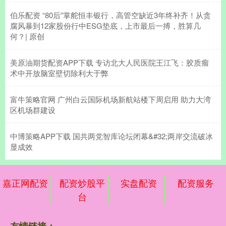
伯乐配资 “80后”掌舵恒丰银行，高管空缺近3年终补齐！从贪
腐风暴到12家股份行中ESG垫底，上市最后一搏，胜算几
何？| 原创
美原油期货配资APP下载 专访北大人民医院王江飞：胶质瘤
术中开放脑室壁切除利大于弊
富牛策略官网 广州白云国际机场新航站楼下周启用 助力大湾
区机场群建设
中博策略APP下载 国共两党智库论坛闭幕&#32;两岸交流破冰
显成效
嘉正网配资
配资炒股平
实盘配资
配资服务
台
友情链接：