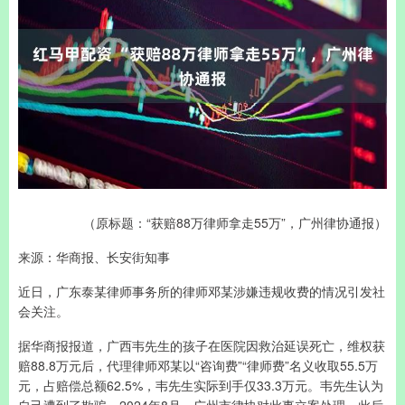
（原标题：“获赔88万律师拿走55万”，广州律协通报）
来源：华商报、长安街知事
近日，广东泰某律师事务所的律师邓某涉嫌违规收费的情况引发社
会关注。
据华商报报道，广西韦先生的孩子在医院因救治延误死亡，维权获
赔88.8万元后，代理律师邓某以“咨询费”“律师费”名义收取55.5万
元，占赔偿总额62.5%，韦先生实际到手仅33.3万元。韦先生认为