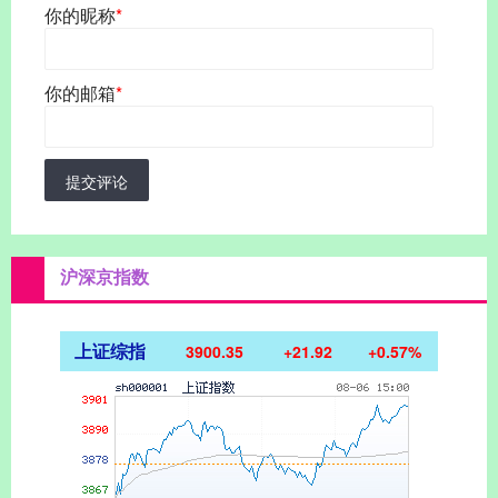
你的昵称
*
你的邮箱
*
提交评论
沪深京指数
上证综指
3900.35
+21.92
+0.57%