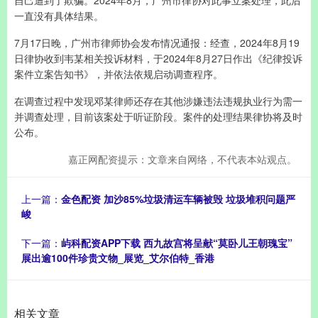
自己遭到了欺骗。2024年8月，广州市律协对此事立案处理，此后
一直没有具体结果。
7月17日晚，广州市律师协会发布情况通报：经查，2024年8月19
日律协收到韦某相关投诉材料，于2024年8月27日作出《纪律投诉
案件立案告知书》，并依法依规启动调查程序。
在调查过程中发现邓某律师还存在其他涉嫌违法违规执业行为需一
并调查处理，目前该案处于听证阶段。案件的处理结果律协将及时
公布。
嘉正网配资提示：文章来自网络，不代表本站观点。
上一篇：
金色配资 加沙85%垃圾清运车辆被毁 垃圾堆积问题严
峻
下一篇：
屿科配资APP下载 西九故宫将呈献“莫卧儿王朝瑰宝”
展出逾100件珍贵文物_展览_艾尔伯特_香港
相关文章